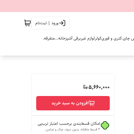
ورود | ثبت‌نام
 چای.
کتری و قوری
کولر
لوازم غیربرقی آشپزخانه...
متفرقه.
5,660,000
افزودن به سبد خرید
امکان قسط‌بندی برحسب اعتبار ترب‌پی
۴ قسط ماهانه. بدون سود، چک و ضامن.