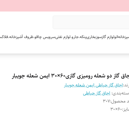
پزخانه
اتو
لوازم گازسوز
بخاری
پنکه.
جارو.
لوازم نفتی
سرویس چاقو.
ظروف آشپزخانه.
فلاکس
اق گاز دو شعله رومیزی گازی۶۰×۳۰ ایمن شعله جویبار
ند:
اجاق گاز حیاطی ایمن شعله جویبار
ته‌بندی
:
اجاق گاز حیاطی
د محصول
:
۳۰۷
یز
:
۶۰×۳۰