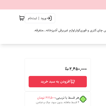
ورود | ثبت‌نام
 چای.
کتری و قوری
کولر
لوازم غیربرقی آشپزخانه...
متفرقه.
2,450,000
افزودن به سبد خرید
هر قسط با ترب‌پی:
۶۱۲٬۵۰۰
تومان
۴ قسط ماهانه. بدون سود، چک و ضامن.