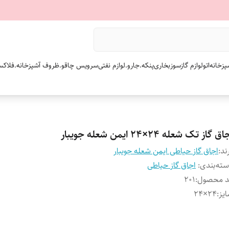
پزخانه
اتو
لوازم گازسوز
بخاری
پنکه.
جارو.
لوازم نفتی
سرویس چاقو.
ظروف آشپزخانه.
فلاکس
ق گاز تک شعله ۲۴×۲۴ ایمن شعله جویبار
ند:
اجاق گاز حیاطی ایمن شعله جویبار
ته‌بندی
:
اجاق گاز حیاطی
د محصول
:
۲۰۱
یز
:
۲۴×۲۴