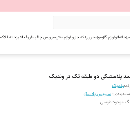
پزخانه
اتو
لوازم گازسوز
بخاری
پنکه.
جارو.
لوازم نفتی
سرویس چاقو.
ظروف آشپزخانه.
فلاکس
مد پلاستیکی دو طبقه تک در وندیک
ند:
وندیک
ته‌بندی
:
سرویس پلاسکو
گ موجود
:
طوسی