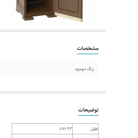
مشخصات
رنگ موجود
توضیحات
طول
43 cm