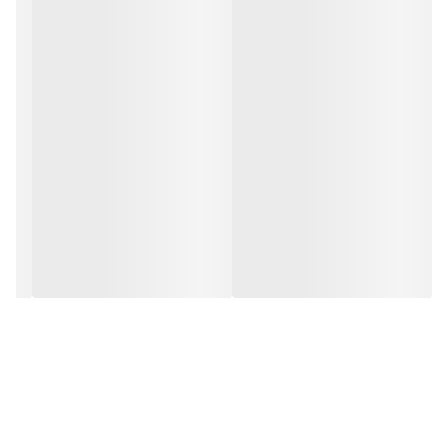
سوپاپ خروج بخار روی درپوش - گنجایش: 2.3 لیتر - وزن
و قابلیت
بسته‌بندی 1655 گرم - ابعاد بسته‌بندی 13.5 × 26.5 × 34.5
ها
سانتی‌متر
کشور
ایران
سازنده
وزن
1360 گرم