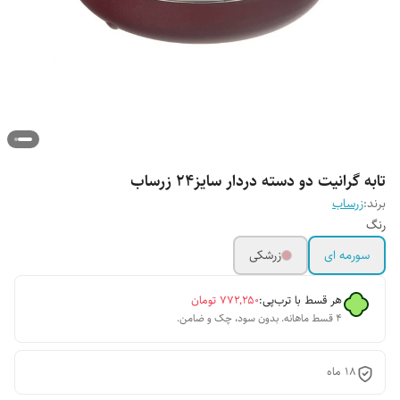
تابه گرانیت دو دسته دردار سایز۲۴ زرساب
برند:
زرساب
رنگ
سورمه ای
زرشکی
هر قسط با ترب‌پی:
۷۷۲٬۲۵۰
تومان
۴ قسط ماهانه. بدون سود، چک و ضامن.
18 ماه