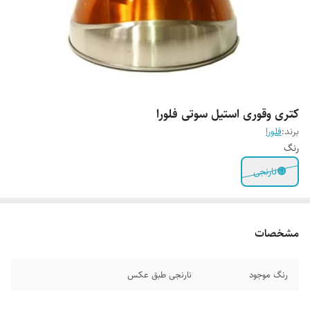
کتری وقوری استیل سوتی فلورا
برند:
فلورا
رنگ
🟠نارنجی
مشخصات
رنگ موجود
نارنجی طبق عکس