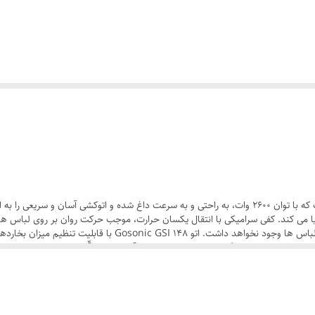
اتو بخار گاسونیک مدل GSI-148 وسیله ای زیبا و کارامد است که با توان 2600 وات، به‌ راحتی و به‌ سرعت داغ
یا می کند. کفی سرامیکی با انتقال یکسان حرارت، موجب حرکت روان بر روی لباس ه
وجه آسیبی به الیاف پارچه ها وارد نمی کند و سوختگی برای لباس ها و
را میسر می سازد. گوسونیک برای این مدل مخزنی با ظرفیت 360 میلی لیتر در نظر گرفته که به لطف خروجی آن می تو
را از بین برد.این اتو بخار دستی گاسونیک به سیستم Self cleaning نیز مجهز شده که برای تمیزسازی و زدودن رسو
ه بسیاری از محصولات خود را با مشارکت کشور چین عرضه می نماید و با تولید محصو