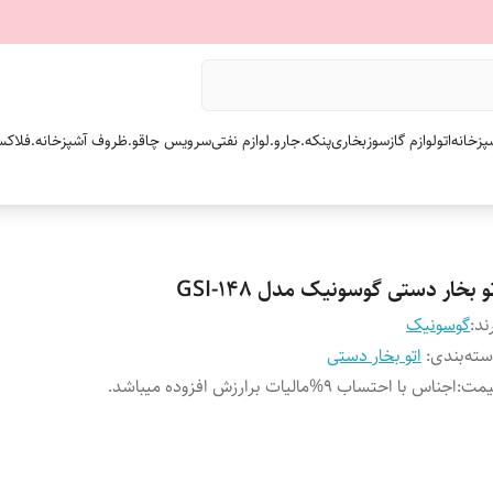
پزخانه
اتو
لوازم گازسوز
بخاری
پنکه.
جارو.
لوازم نفتی
سرویس چاقو.
ظروف آشپزخانه.
فلاکس
و بخار دستی گوسونیک مدل GSI-148
ند:
گوسونیک
ته‌بندی
:
اتو بخار دستی
یمت
:
اجناس با احتساب 9%مالیات برارزش افزوده میباشد.