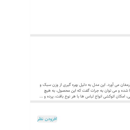
 شده و اتوکشی آسان و سریعی را به ارمغان می آورد. این مدل به دلیل بهره گیری از وزن سبک و
ا شده و می توان به جرات گفت که این محصول، به هیچ
جود نخواهد داشت. اتو Gosonic GSI 148 با قابلیت تنظیم میزان بخاردهی، امکان اتوکشی انواع لباس ها با هر نوع بافت، پرده و ...
ان آّب را بر روی لباس ها اسپری کرد و ظرف مدت کوتاهی عمیق ترین چین و چروک ها
بات آب از منافذ کاربرد دارد. سیستم ایمنی و خاموشی خودکار اتو در صورت عدم استفاده،
از دیگر امکانات قابل توجه این اتوی محبوب محسوب می شود. همچنین سیستم بخاردهی عمودی، امکان اتوکشی لباس های مجلسی و یا پرده ها را نیز فراهم می کند. گاسونیک ( Gosonic ) شرکت ترکیه
افزودن نظر
لات متنوع، با کیفیت و مقرون به صرفه توانسته جایگاه