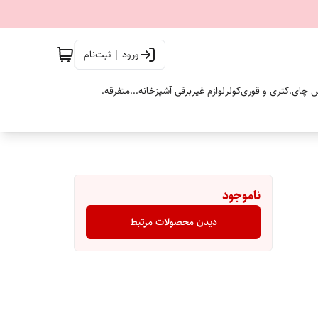
ورود | ثبت‌نام
 چای.
کتری و قوری
کولر
لوازم غیربرقی آشپزخانه...
متفرقه.
ناموجود
دیدن محصولات مرتبط