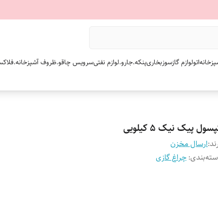
پزخانه
اتو
لوازم گازسوز
بخاری
پنکه.
جارو.
لوازم نفتی
سرویس چاقو.
ظروف آشپزخانه.
فلاکس
سول پیک نیک ۵ کیلویی
ند:
ارسال مخزن
ته‌بندی
:
چراغ گازی