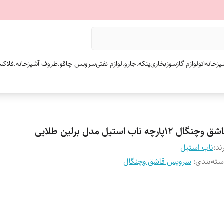
پزخانه
اتو
لوازم گازسوز
بخاری
پنکه.
جارو.
لوازم نفتی
سرویس چاقو.
ظروف آشپزخانه.
فلاکس
 وچنگال ۱۲پارچه ناب استیل مدل برلین طلایی
ند:
ناب استیل
ته‌بندی
:
سرویس قاشق وچنگال