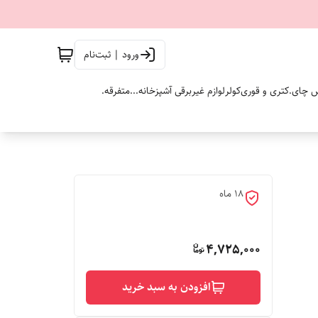
ورود | ثبت‌نام
 چای.
کتری و قوری
کولر
لوازم غیربرقی آشپزخانه...
متفرقه.
18 ماه
4,725,000
افزودن به سبد خرید