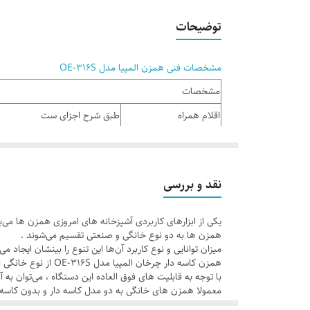
توضیحات
مشخصات فنی همزن المپیا مدل OE-316S
مشخصات
اقلام همراه
طبق شرح اجزای ست
تعداد پره
4 عدد ( 2 جفت )
تعداد پره‌ها
4 عدد ( 2 عدد همزن / 2 عدد خمیرزن )
نقد و بررسی
چرخش اتوماتیک کاسه
بله
رنگ
مشکی – نقره ای
یکی از ابزارهای کاربردی آشپزخانه های امروزی همزن ها می‌ب
همزن ها به دو نوع خانگی و صنعتی تقسیم می‌شوند .
طول سیم
1.2 متر
میزان توانایی و نوع کاربرد آن‌ها این تنوع را بینشان ایجاد می‌
ظرفیت کاسه
2.2 لیتر
همزن کاسه دار چرخان المپیا مدل OE-316S از نوع خانگی این محصولات به شمار می‌رود .
با توجه به قابلیت های فوق العاده این دستگاه ، می‌توان به آن
قابلیت و ویژگی های همراه
استفاده آسان |, دارای قابلیت چ
معمولا همزن های خانگی به دو مدل کاسه دار و بدون کاسه 
باید در نظر داشته باشید که مدل کاسه دار نیز خود دو مدل م
کشور سازنده برند
انگلستان