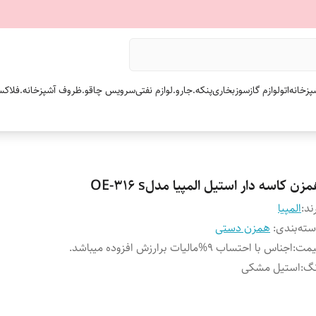
پزخانه
اتو
لوازم گازسوز
بخاری
پنکه.
جارو.
لوازم نفتی
سرویس چاقو.
ظروف آشپزخانه.
فلاکس
زن کاسه دار استیل المپیا مدلOE-316 s
ند:
المپیا
ته‌بندی
:
همزن دستی
یمت
:
اجناس با احتساب 9%مالیات برارزش افزوده میباشد.
نگ
:
استیل مشکی