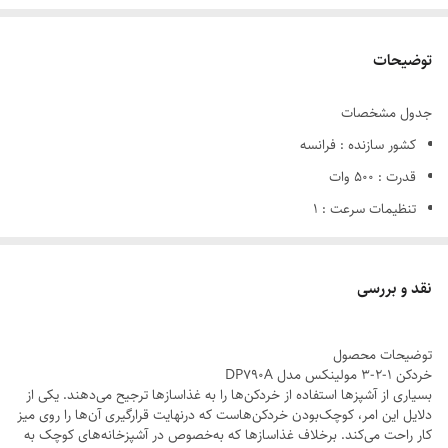
توضیحات
جدول مشخصات
کشور سازنده : فرانسه
قدرت : 500 وات
تنظیمات سرعت : 1
ظرفیت کاسه خردکن : 300 میلی لیتر
تعداد تیغه : 1 جفت
نقد و بررسی
قابلیت جدا شدن تیغه : دارد
سیستم قفل ایمنی : دارد
توضیحات محصول
سایر مشخصات : - دارای کاسه و تیغه قابل جدا شدن
خردکن 1-2-3 مولینکس مدل DP790A
بسیاری از آشپزها استفاده از خردکن‌ها را به غذاسازها ترجیح می‌دهند. یکی از
- خردکن با سیستم عملکردی 1-2-3
دلایل این امر، کوچک‌بودن خردکن‌هاست که درنهایت قرارگیری آن‌ها را روی میز
مشخصات کلی
کار راحت می‌کند. برخلاف غذاسازها که به‌خصوص در آشپزخانه‌های کوچک به