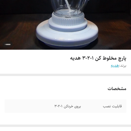
پارچ مخلوط کن ۱-۲-۳ هدیه
برند:
هدیه
مشخصات
قابلیت نصب
بروی خردکن ۱-۲-۳