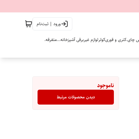
ورود | ثبت‌نام
 چای.
کتری و قوری
کولر
لوازم غیربرقی آشپزخانه...
متفرقه.
ناموجود
دیدن محصولات مرتبط