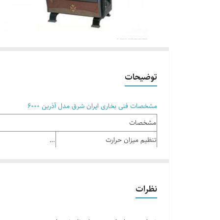
توضیحات
مشخصات فنی بخاری ایران شرق مدل آذرین 6000
مشخصات
تنظیم میزان حرارت
…
حداقل توان گرمایشی
1500 کیلوکالری
حداکثر توان گرمایشی
4500 کیلوکالری
نظرات
حداکثر گاز مصرفی ( گاز مایع کپسول )
520 گرم در ساعت
حداکثر گاز مصرفی( گاز طبیعی شهر)
0/54 مترمکعب در ساعت