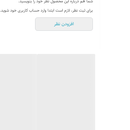
شما هم درباره این محصول نظر خود را بنویسید.
دودکش
✅
برای ثبت نظر، لازم است ابتدا وارد حساب کاربری خود شوید.
سایر مشخصات
—
افزودن نظر
فضای قابل گرمایش
40-50مترمکعب
قابلیت استفاده
ایستاده
قابلیت تنظیم دما
…
نوع دستگاه
گازسوز