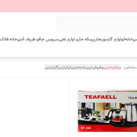
پزخانه
اتو
لوازم گازسوز
بخاری
پنکه.
جارو.
لوازم نفتی
سرویس چاقو.
ظروف آشپزخانه.
فلاکس
 براساس:
پربازدیدترین
پرفروش‌ترین
جدیدترین
ارزان‌ترین
گران‌ترین