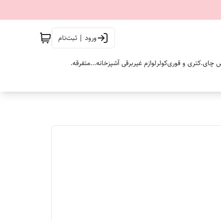
ورود | ثبت‌نام
 چای.
کتری و قوری
کولر
لوازم غیربرقی آشپزخانه...
متفرقه.