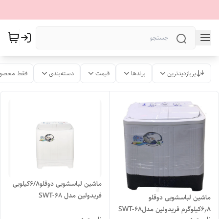
پربازدیدترین
برندها
قیمت
دسته‌بندی
فقط محصول
ماشین لباسشویی دوقلو۶/۸کیلویی
فریدولین مدل SWT-68
ماشین لباسشویی دوقلو
۶٫۸کیلوگرم فریدولین مدلSWT-68