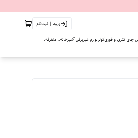
ورود | ثبت‌نام
 چای.
کتری و قوری
کولر
لوازم غیربرقی آشپزخانه...
متفرقه.