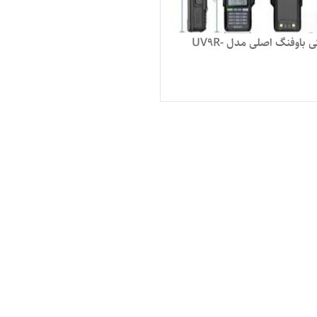
واکی تاکی باوفنگ اصلی مدل UV9R-