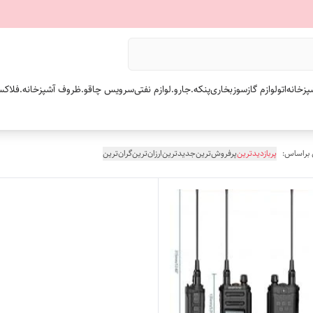
پزخانه
اتو
لوازم گازسوز
بخاری
پنکه.
جارو.
لوازم نفتی
سرویس چاقو.
ظروف آشپزخانه.
فلاکس
 براساس:
پربازدیدترین
پرفروش‌ترین
جدیدترین
ارزان‌ترین
گران‌ترین